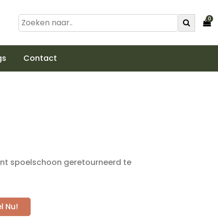
0
gs
Contact
ient spoelschoon geretourneerd te
l Nu!