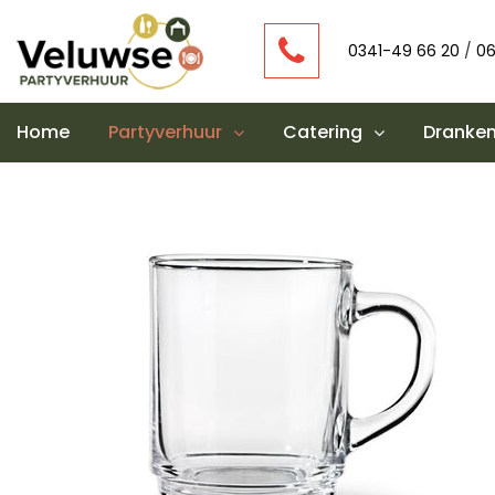
0341-49 66 20
/
06
Home
Partyverhuur
Catering
Dranken