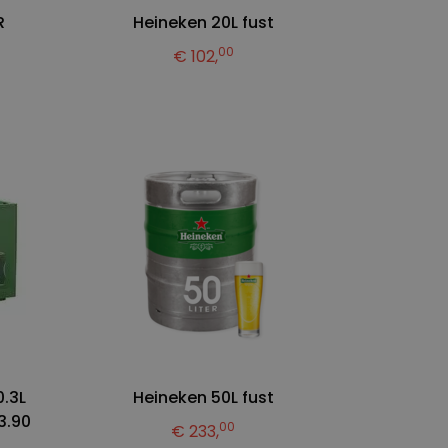
R
Heineken 20L fust
00
€ 102,
0.3L
Heineken 50L fust
3.90
00
€ 233,