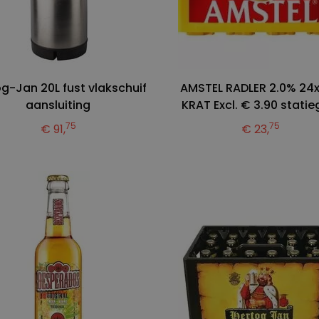
g-Jan 20L fust vlakschuif
AMSTEL RADLER 2.0% 24x
aansluiting
KRAT Excl. € 3.90 statie
75
75
€ 91,
€ 23,