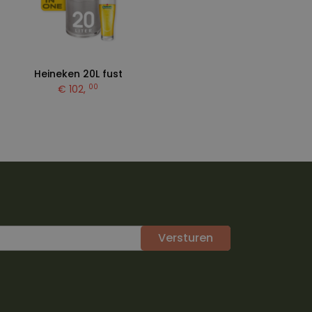
Heineken 20L fust
00
€ 102,
Versturen