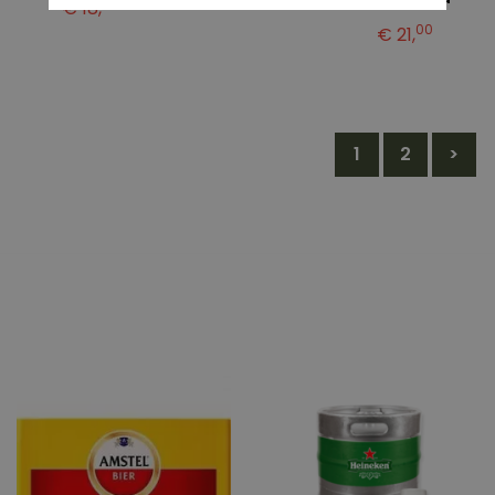
50
€ 18,
00
€ 21,
1
2
>