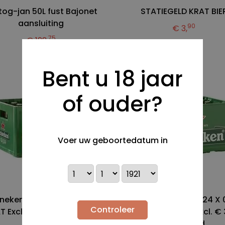
tog-jan 50L fust Bajonet
STATIEGELD KRAT BIE
aansluiting
90
€ 3,
75
€ 192,
Bent u 18 jaar
of ouder?
Voer uw geboortedatum in
neken Pilsener 24 X 0.3L
Heineken Pilsener 24 X 
Controleer
T Excl. € 3.90 statiegeld
KRAT (GEKOELD) Excl. € 
statiegeld