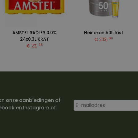
AMSTEL RADLER 0.0%
Heineken 50L fust
00
24x0.3L KRAT
€ 233,
95
€ 22,
an onze aanbiedingen of
ebook en Instagram of