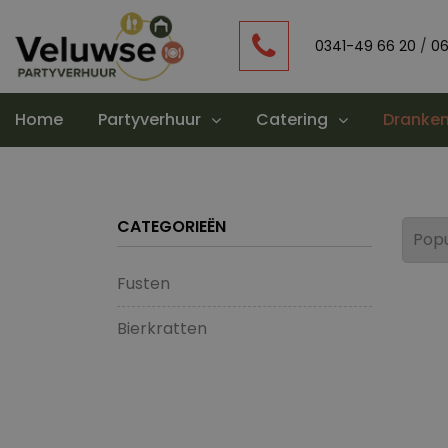
0341-49 66 20
/
06
Home
Partyverhuur
Catering
Dranken
CATEGORIEËN
Fusten
Bierkratten