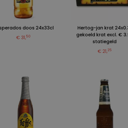
sperados doos 24x33cl
Hertog-jan krat 24x0.
gekoeld krat excl. € 3
50
€ 31,
statiegeld
25
€ 21,