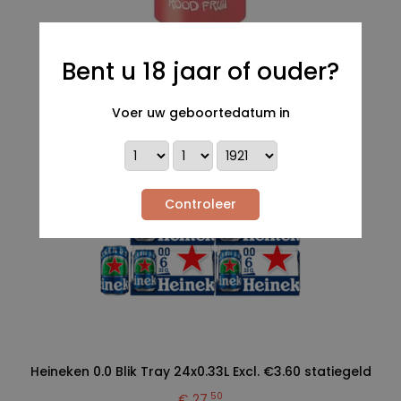
Fristi blik 24X0.25L Excl. € 3.60 statiegeld
Bent u 18 jaar of ouder?
00
€ 30,
Voer uw geboortedatum in
Controleer
Heineken 0.0 Blik Tray 24x0.33L Excl. €3.60 statiegeld
50
€ 27,