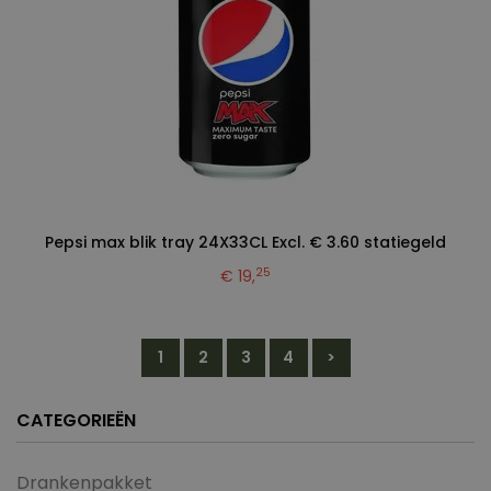
Pepsi max blik tray 24X33CL Excl. € 3.60 statiegeld
25
€ 19,
1
2
3
4
>
CATEGORIEËN
Drankenpakket