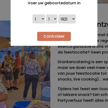
Voer uw geboortedatum in
Nog meer ontz
Wil je graag een bar met
Controleer
Veluwse Partyverhuur reg
eventorganisatie is ons v
de feestlocatie? Geen pr
Drankencatering is een s
maar we doen veel meer d
van jouw feestlocatie tot
snacks, live cooking)... we
Tijdens het feest een foo
of lakkere snack? Een sch
Partyverhuur heeft alles i