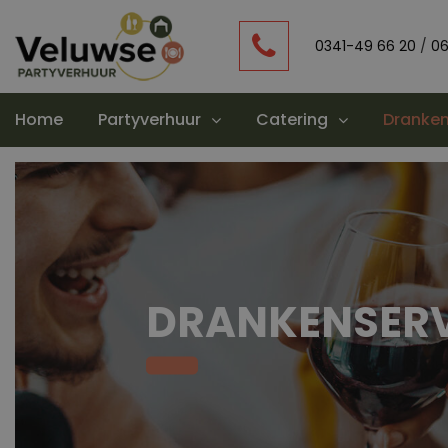
0341-49 66 20
/
06
Home
Partyverhuur
Catering
Dranken
DRANKENSERV