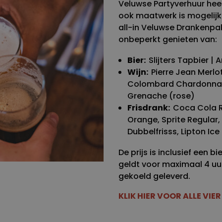
Veluwse Partyverhuur heeft
ook maatwerk is mogelijk.
all-in Veluwse Drankenpak
onbeperkt genieten van:
Bier:
Slijters Tapbier | 
Wijn:
Pierre Jean Merl
Colombard Chardonnay 
Grenache (rose)
Frisdrank:
Coca Cola R
Orange, Sprite Regular,
Dubbelfrisss, Lipton Ic
De prijs is inclusief een 
geldt voor maximaal 4 uu
gekoeld geleverd.
KLIK HIER VOOR ALLE VI