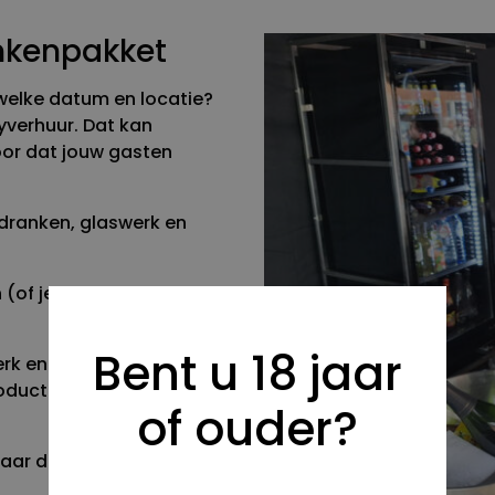
ankenpakket
welke datum en locatie?
verhuur. Dat kan
voor dat jouw gasten
dranken, glaswerk en
 (of je laat dit aan de
Bent u 18 jaar
erk en biertap weer op.
roducten en
of ouder?
aar dit brengen we wel in