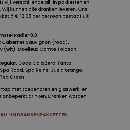
 vijf verschillende all-in pakketten en
 Wij kunnen alle dranken leveren. Ons
ket à € 12,95 per persoon bestaat uit
Amstel Radler 0.0
ot Cabernet Sauvignon (rood),
(wit), Moelleux Comte Tolosan
egular, Coca Cola Zero, Fanta
 Spa Rood, Spa Reine, Jus d'orange,
e Tea Green
biertap met toebehoren en glaswerk, en
r onbeperkt drinken. Dranken worden
ER ALL-IN DRANKENPAKKETTEN