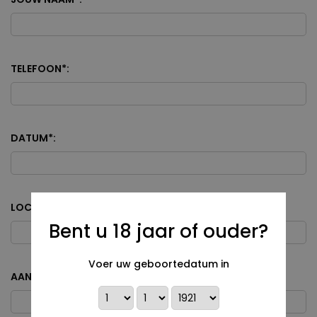
TELEFOON
*
:
DATUM
*
:
LOCATIE
*
:
Bent u 18 jaar of ouder?
Voer uw geboortedatum in
AANTAL GASTEN
*
: